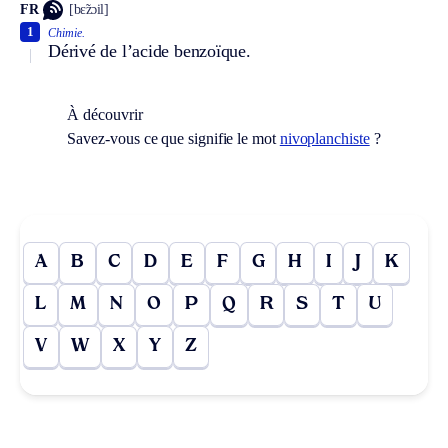
FR
[bɛ̃zɔil]
1
Chimie.
Dérivé de l’acide benzoïque.
À découvrir
Savez-vous ce que signifie le mot
nivoplanchiste
?
A
B
C
D
E
F
G
H
I
J
K
L
M
N
O
P
Q
R
S
T
U
V
W
X
Y
Z