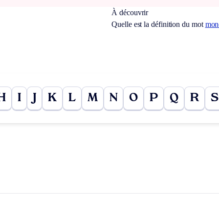
À découvrir
Quelle est la définition du mot
mond
H
I
J
K
L
M
N
O
P
Q
R
S