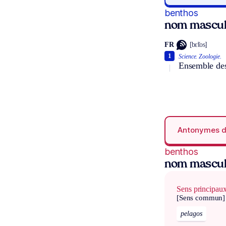
benthos
nom masculi
FR
[bɛ̃tos]
1
Science.
Zoologie.
Ensemble des
Antonymes 
benthos
nom masculi
Sens principau
[Sens commun]
pelagos