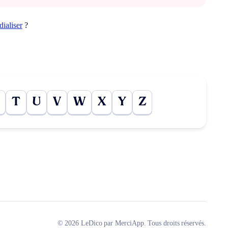
ialiser
?
T
U
V
W
X
Y
Z
© 2026 LeDico par MerciApp. Tous droits réservés.