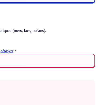
tiques (mers, lacs, océans).
t
déployer
?