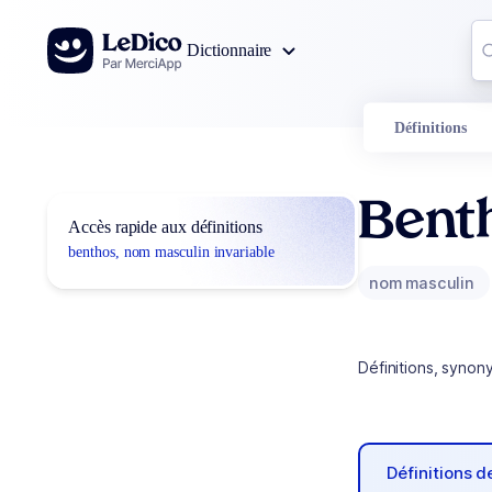
Aller au contenu
Co
Dictionnaire
0
r
Définitions
Bent
Accès rapide aux définitions
benthos, nom masculin invariable
nom masculin
Définitions, synon
Définitions 