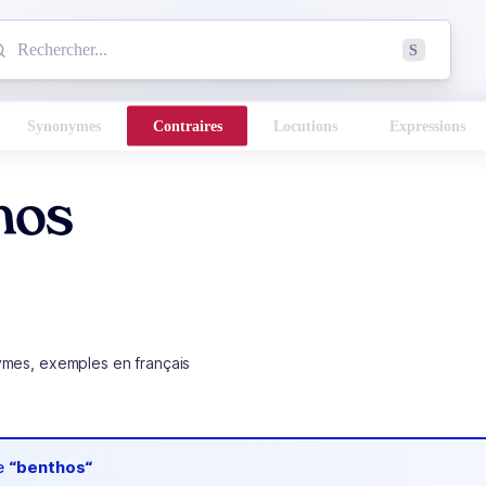
mmencez à chercher un mot dans le dictionnaire :
S
esults found.
Synonymes
Contraires
Locutions
Expressions
hos
ymes, exemples en français
de
“benthos“