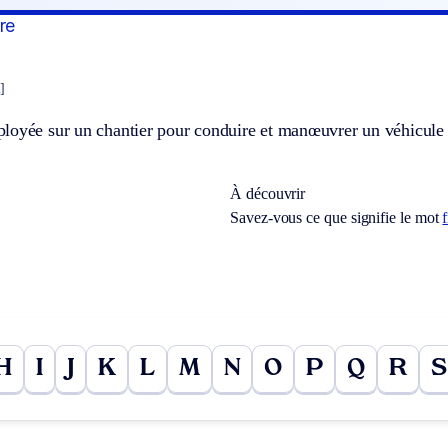
re
]
loyée sur un chantier pour conduire et manœuvrer un véhicule
À découvrir
Savez-vous ce que signifie le mot
H
I
J
K
L
M
N
O
P
Q
R
S