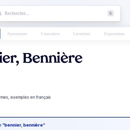
mmencez à chercher un mot dans le dictionnaire :
S
esults found.
Synonymes
Contraires
Locutions
Expressions
er, Bennière
ymes, exemples en français
de
“bennier, bennière“