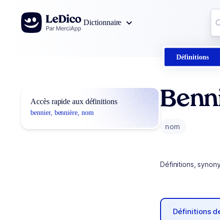
Aller au contenu
Co
Dictionnaire
0
r
Définitions
Benni
Accès rapide aux définitions
bennier, bennière, nom
nom
Définitions, synon
Définitions 