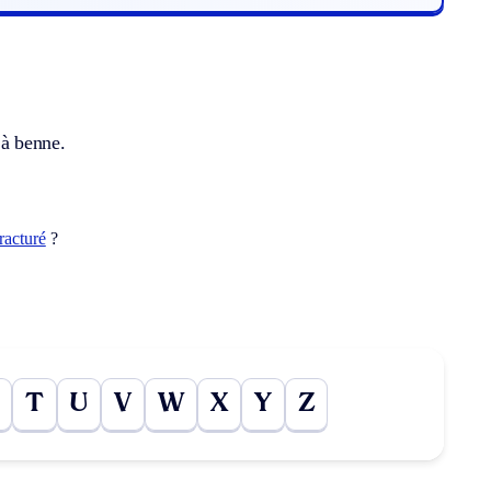
 à benne.
fracturé
?
T
U
V
W
X
Y
Z