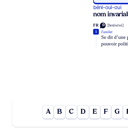
béni-oui-oui
nom invaria
FR
[beniwiwi]
1
Familier.
Se dit d’une 
pouvoir polit
A
B
C
D
E
F
G