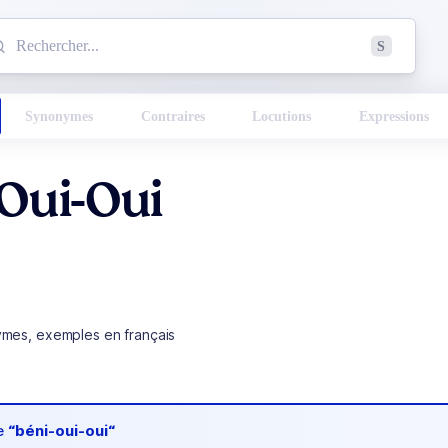
mmencez à chercher un mot dans le dictionnaire :
S
esults found.
Synonymes
Contraires
Locutions
Expressions
Oui-Oui
ymes, exemples en français
de
“béni-oui-oui“