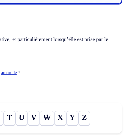
ve, et particulièrement lorsqu’elle est prise par le
t
amarelle
?
T
U
V
W
X
Y
Z