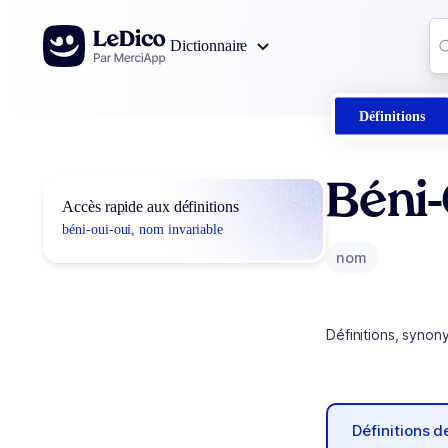
Aller au contenu
Co
Dictionnaire
0
r
Définitions
Béni-
Accès rapide aux définitions
béni-oui-oui, nom invariable
nom
Définitions, synon
Définitions 