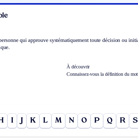
ble
personne qui approuve systématiquement toute décision ou initiati
ique.
À découvrir
Connaissez-vous la définition du mo
H
I
J
K
L
M
N
O
P
Q
R
S