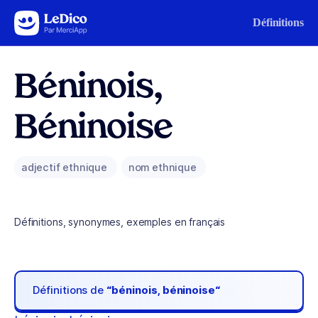
Aller au contenu
Définitions
Béninois,
Béninoise
adjectif ethnique
nom ethnique
Définitions, synonymes, exemples en français
Définitions de
“béninois, béninoise“