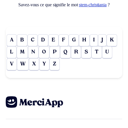
Savez-vous ce que signifie le mot
stem-christiania
?
A
B
C
D
E
F
G
H
I
J
K
L
M
N
O
P
Q
R
S
T
U
V
W
X
Y
Z