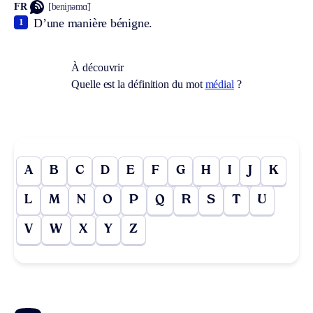
FR
[beniɲəmɑ̃]
D’une manière bénigne.
1
À découvrir
Quelle est la définition du mot
médial
?
A
B
C
D
E
F
G
H
I
J
K
L
M
N
O
P
Q
R
S
T
U
V
W
X
Y
Z