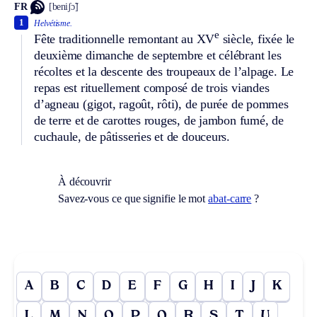
FR
[beniʃɔ̃]
1
Helvétisme.
e
Fête traditionnelle remontant au XV
siècle, fixée le
deuxième dimanche de septembre et célébrant les
récoltes et la descente des troupeaux de l’alpage. Le
repas est rituellement composé de trois viandes
d’agneau (gigot, ragoût, rôti), de purée de pommes
de terre et de carottes rouges, de jambon fumé, de
cuchaule, de pâtisseries et de douceurs.
À découvrir
Savez-vous ce que signifie le mot
abat-carre
?
A
B
C
D
E
F
G
H
I
J
K
L
M
N
O
P
Q
R
S
T
U