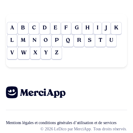
A
B
C
D
E
F
G
H
I
J
K
L
M
N
O
P
Q
R
S
T
U
V
W
X
Y
Z
Mentions légales et conditions générales d’utilisation et de services
© 2026 LeDico par MerciApp. Tous droits réservés.