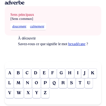
adverbe
Sens principaux
[Sens commun]
doucement
calmement
À découvrir
Savez-vous ce que signifie le mot
hexadécane
?
A
B
C
D
E
F
G
H
I
J
K
L
M
N
O
P
Q
R
S
T
U
V
W
X
Y
Z