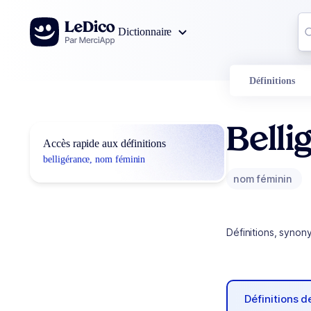
Aller au contenu
Co
Dictionnaire
0
r
Définitions
Belli
Accès rapide aux définitions
belligérance, nom féminin
nom féminin
Définitions, synon
Définitions 