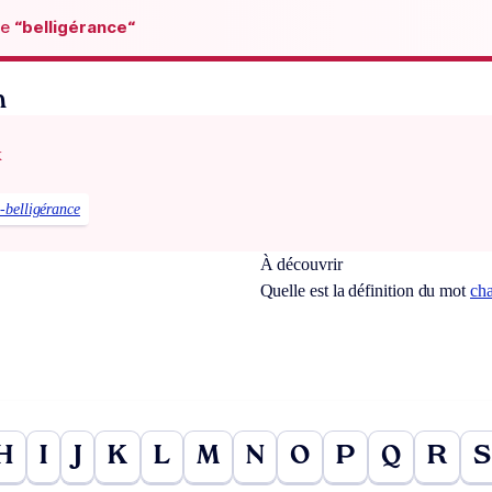
de
“belligérance“
n
x
-belligérance
À découvrir
Quelle est la définition du mot
ch
H
I
J
K
L
M
N
O
P
Q
R
S