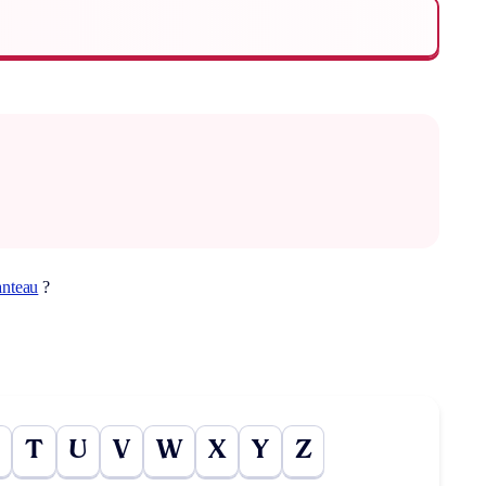
anteau
?
T
U
V
W
X
Y
Z