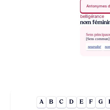
Antonymes 
belligérance
nom fémini
Sens principau
[Sens commun]
neutralité
non
A
B
C
D
E
F
G