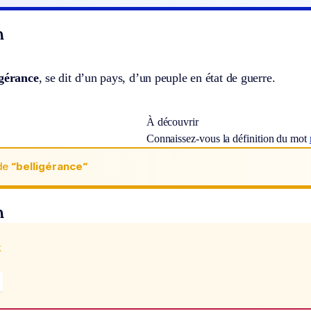
n
igérance
, se dit d’un pays, d’un peuple en état de guerre.
À découvrir
Connaissez-vous la définition du mot
de
“belligérance“
n
x