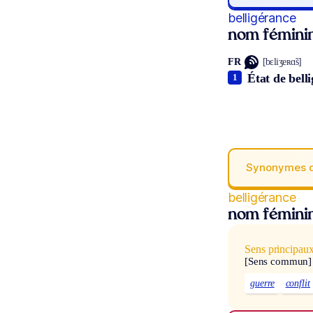
belligérance
nom fémini
FR
[bɛliʒeʀɑ̃s]
État de bell
1
Synonymes 
belligérance
nom fémini
Sens principau
[Sens commun]
guerre
conflit