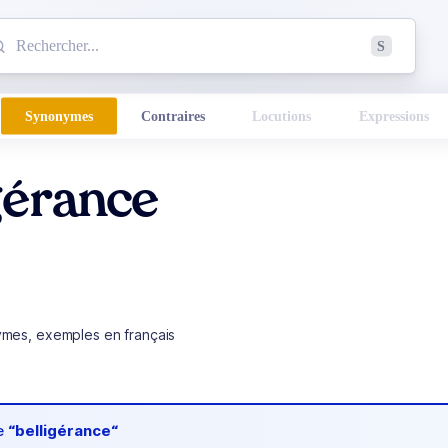
mmencez à chercher un mot dans le dictionnaire :
S
esults found.
Synonymes
Contraires
Locutions
Expressions
gérance
ymes, exemples en français
de
“belligérance“