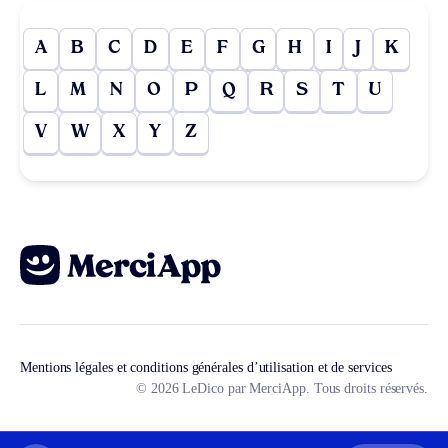
A
B
C
D
E
F
G
H
I
J
K
L
M
N
O
P
Q
R
S
T
U
V
W
X
Y
Z
Mentions légales et conditions générales d’utilisation et de services
© 2026 LeDico par MerciApp. Tous droits réservés.