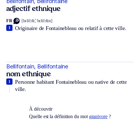
bellifontain, bellifontaine
adjectif ethnique
FR
[bɛlifɔ̃tɛ̃, bɛlifɔ̃tɛn]
Originaire de Fontainebleau ou relatif à cette ville.
1
Bellifontain, Bellifontaine
nom ethnique
Personne habitant Fontainebleau ou native de cette
1
ville.
À découvrir
Quelle est la définition du mot
granivore
?