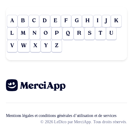
A
B
C
D
E
F
G
H
I
J
K
L
M
N
O
P
Q
R
S
T
U
V
W
X
Y
Z
Mentions légales et conditions générales d’utilisation et de services
© 2026 LeDico par MerciApp. Tous droits réservés.