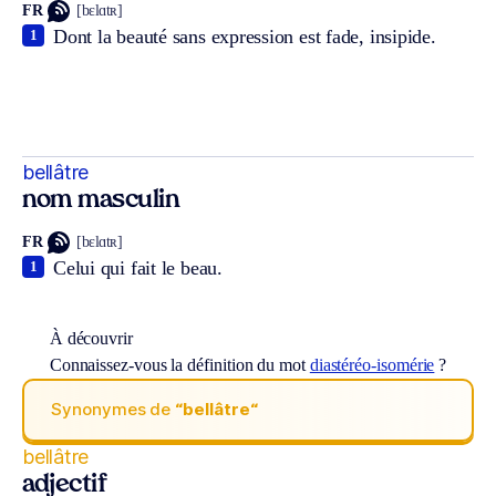
FR
[bɛlɑtʀ]
Dont la beauté sans expression est fade, insipide.
1
bellâtre
nom masculin
FR
[bɛlɑtʀ]
Celui qui fait le beau.
1
À découvrir
Connaissez-vous la définition du mot
diastéréo-isomérie
?
Synonymes de
“bellâtre“
bellâtre
adjectif