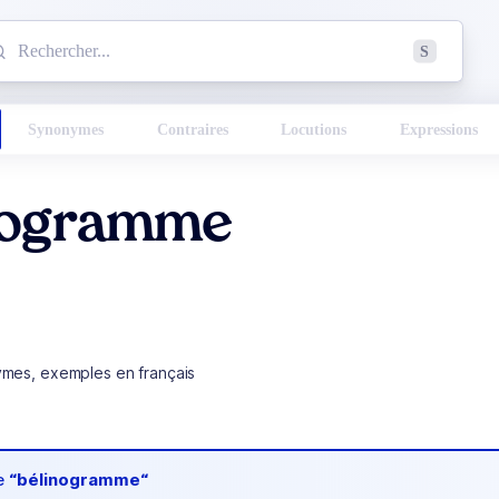
mmencez à chercher un mot dans le dictionnaire :
S
esults found.
Synonymes
Contraires
Locutions
Expressions
nogramme
ymes, exemples en français
de
“bélinogramme“