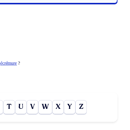
t
écrémure
?
T
U
V
W
X
Y
Z