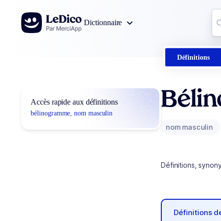
Aller au contenu
Co
Dictionnaire
0
r
Définitions
Béli
Accès rapide aux définitions
bélinogramme, nom masculin
nom masculin
Définitions, synon
Définitions 