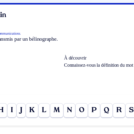
in
ommunications.
nsmis par un bélinographe.
À découvrir
Connaissez-vous la définition du mo
H
I
J
K
L
M
N
O
P
Q
R
S