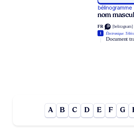
bélinogramme
nom mascul
FR
[belinɔgʀam]
1
Électronique.
Téléc
Document tra
A
B
C
D
E
F
G