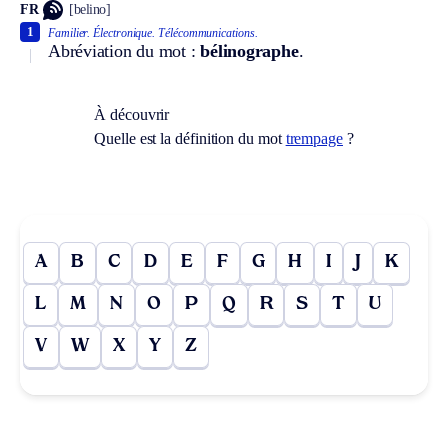
FR
[belino]
1
Familier.
Électronique.
Télécommunications.
Abréviation du mot :
bélinographe
.
À découvrir
Quelle est la définition du mot
trempage
?
A
B
C
D
E
F
G
H
I
J
K
L
M
N
O
P
Q
R
S
T
U
V
W
X
Y
Z