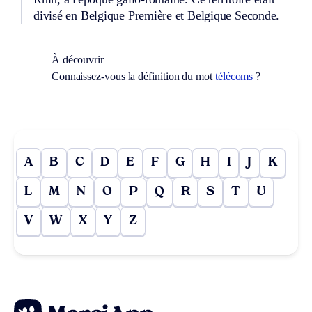
divisé en Belgique Première et Belgique Seconde.
À découvrir
Connaissez-vous la définition du mot
télécoms
?
A
B
C
D
E
F
G
H
I
J
K
L
M
N
O
P
Q
R
S
T
U
V
W
X
Y
Z