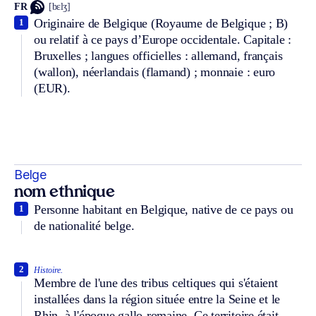
FR
[bɛlʒ]
Originaire de Belgique (Royaume de Belgique ; B)
1
ou relatif à ce pays d’Europe occidentale. Capitale :
Bruxelles ; langues officielles : allemand, français
(wallon), néerlandais (flamand) ; monnaie : euro
(EUR).
Belge
nom ethnique
Personne habitant en Belgique, native de ce pays ou
1
de nationalité belge.
2
Histoire.
Membre de l'une des tribus celtiques qui s'étaient
installées dans la région située entre la Seine et le
Rhin, à l'époque gallo-romaine. Ce territoire était