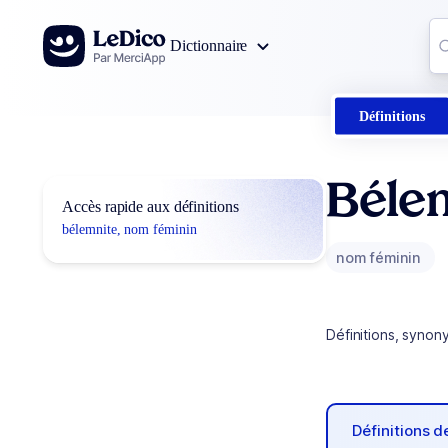
Aller au contenu
Co
Dictionnaire
0
r
Définitions
Béle
Accès rapide aux définitions
bélemnite, nom féminin
nom féminin
Définitions, synon
Définitions 