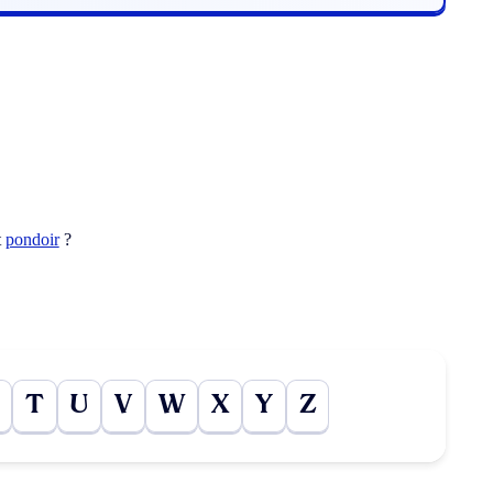
t
pondoir
?
T
U
V
W
X
Y
Z