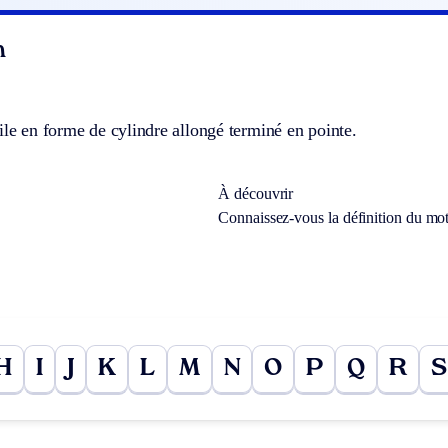
n
ile en forme de cylindre allongé terminé en pointe.
À découvrir
Connaissez-vous la définition du mo
H
I
J
K
L
M
N
O
P
Q
R
S