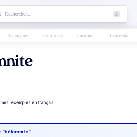
mmencez à chercher un mot dans le dictionnaire :
S
esults found.
Synonymes
Contraires
Locutions
Expressions
mnite
ymes, exemples en français
de
“bélemnite“