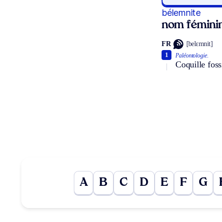
bélemnite
nom fémini
FR
[belɛmnit]
1
Paléontologie.
Coquille foss
A
B
C
D
E
F
G