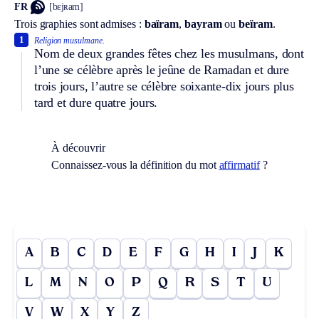
FR
[bɛjʀam]
Trois graphies sont admises :
baïram
,
bayram
ou
beïram
.
1
Religion musulmane.
Nom de deux grandes fêtes chez les musulmans, dont
l’une se célèbre après le jeûne de Ramadan et dure
trois jours, l’autre se célèbre soixante-dix jours plus
tard et dure quatre jours.
À découvrir
Connaissez-vous la définition du mot
affirmatif
?
A
B
C
D
E
F
G
H
I
J
K
L
M
N
O
P
Q
R
S
T
U
V
W
X
Y
Z