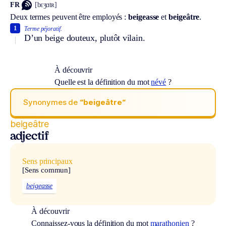
FR
[bɛʒɑtʀ]
Deux termes peuvent être employés :
beigeasse
et
beigeâtre
.
1
Terme péjoratif.
D’un beige douteux, plutôt vilain.
À découvrir
Quelle est la définition du mot
névé
?
Synonymes de
“beigeâtre“
beigeâtre
adjectif
Sens principaux
[Sens commun]
beigeasse
À découvrir
Connaissez-vous la définition du mot
marathonien
?