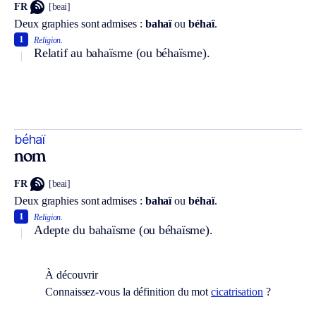
FR
[beai]
Deux graphies sont admises :
bahaï
ou
béhaï
.
1
Religion.
Relatif au bahaïsme (ou béhaïsme).
béhaï
nom
FR
[beai]
Deux graphies sont admises :
bahaï
ou
béhaï
.
1
Religion.
Adepte du bahaïsme (ou béhaïsme).
À découvrir
Connaissez-vous la définition du mot
cicatrisation
?