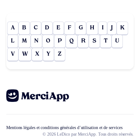
A
B
C
D
E
F
G
H
I
J
K
L
M
N
O
P
Q
R
S
T
U
V
W
X
Y
Z
Mentions légales et conditions générales d’utilisation et de services
© 2026 LeDico par MerciApp. Tous droits réservés.