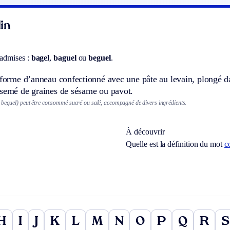
in
 admises :
bagel
,
baguel
ou
beguel
.
 forme d’anneau confectionné avec une pâte au levain, plongé da
rsemé de graines de sésame ou pavot.
 beguel) peut être consommé sucré ou salé, accompagné de divers ingrédients.
À découvrir
Quelle est la définition du mot
c
H
I
J
K
L
M
N
O
P
Q
R
S