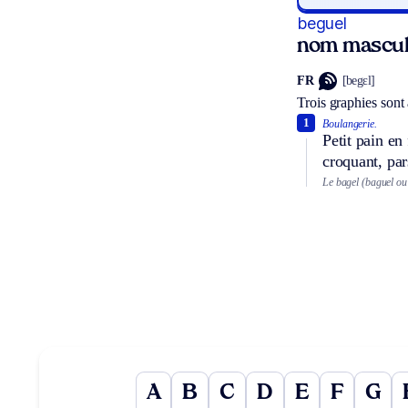
beguel
nom mascul
FR
[begɛl]
Trois graphies sont
1
Boulangerie.
Petit pain en
croquant, pa
Le bagel (baguel ou
A
B
C
D
E
F
G