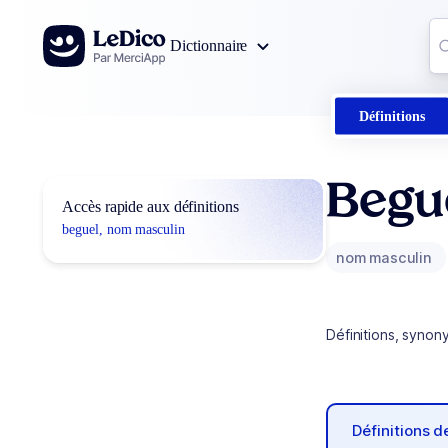
Aller au contenu
Co
Dictionnaire
0
r
Définitions
Begu
Accès rapide aux définitions
beguel, nom masculin
nom masculin
Définitions, synon
Définitions 