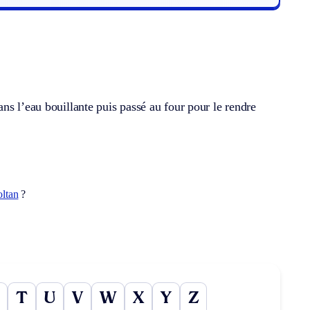
ns l’eau bouillante puis passé au four pour le rendre
oltan
?
T
U
V
W
X
Y
Z