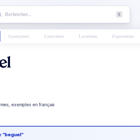
mmencez à chercher un mot dans le dictionnaire :
S
esults found.
Synonymes
Contraires
Locutions
Expressions
el
ymes, exemples en français
de
“beguel“