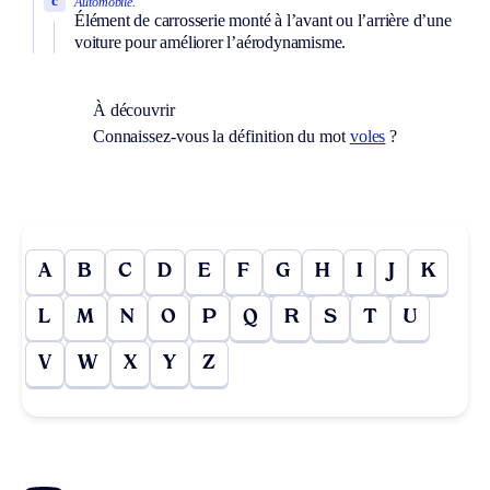
c
Automobile.
Élément de carrosserie monté à l’avant ou l’arrière d’une
voiture pour améliorer l’aérodynamisme.
À découvrir
Connaissez-vous la définition du mot
voles
?
A
B
C
D
E
F
G
H
I
J
K
L
M
N
O
P
Q
R
S
T
U
V
W
X
Y
Z