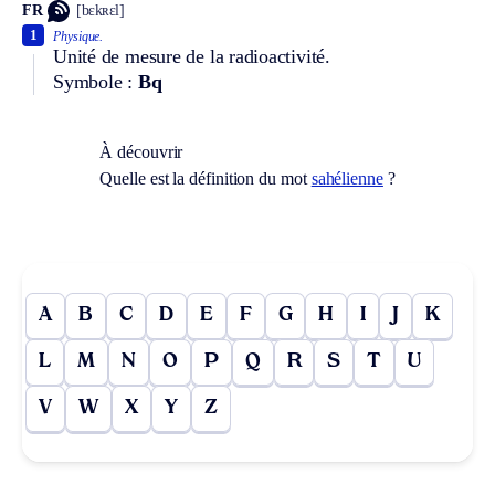
FR
[bɛkʀɛl]
1
Physique.
Unité de mesure de la radioactivité.
Symbole :
Bq
À découvrir
Quelle est la définition du mot
sahélienne
?
A
B
C
D
E
F
G
H
I
J
K
L
M
N
O
P
Q
R
S
T
U
V
W
X
Y
Z