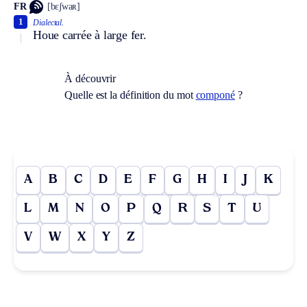
FR
[bɛʃwaʀ]
1
Dialectal.
Houe carrée à large fer.
À découvrir
Quelle est la définition du mot
componé
?
A
B
C
D
E
F
G
H
I
J
K
L
M
N
O
P
Q
R
S
T
U
V
W
X
Y
Z