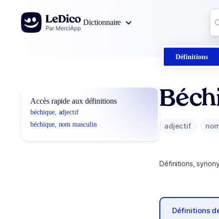
Aller au contenu
Co
Dictionnaire
0
r
Définitions
Béch
Accès rapide aux définitions
béchique, adjectif
béchique, nom masculin
adjectif
nom
Définitions, synon
Définitions 