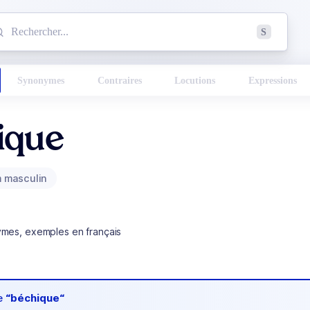
mmencez à chercher un mot dans le dictionnaire :
S
esults found.
Synonymes
Contraires
Locutions
Expressions
ique
 masculin
ymes, exemples en français
de
“béchique“