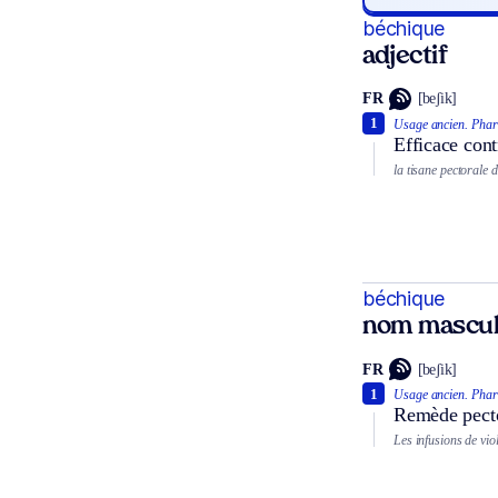
béchique
adjectif
FR
[beʃik]
1
Usage ancien.
Phar
Efficace cont
la tisane pectorale d
béchique
nom mascul
FR
[beʃik]
1
Usage ancien.
Phar
Remède pecto
Les infusions de vio