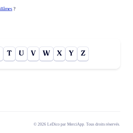
allâmes
?
T
U
V
W
X
Y
Z
© 2026 LeDico par MerciApp. Tous droits réservés.