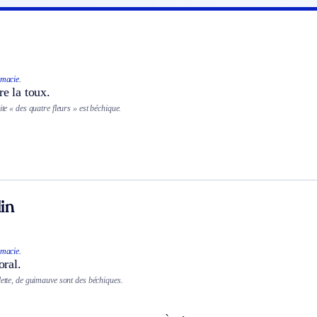
macie.
re la toux.
ite « des quatre fleurs » est béchique.
in
macie.
ral.
lette, de guimauve sont des béchiques.