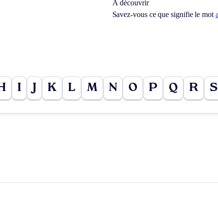
À découvrir
Savez-vous ce que signifie le mot
H
I
J
K
L
M
N
O
P
Q
R
S