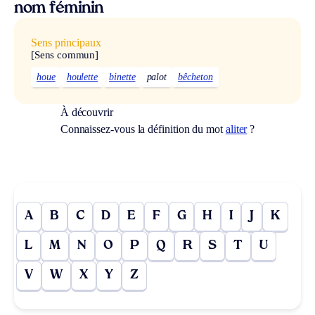
nom féminin
Sens principaux
[Sens commun]
houe
houlette
binette
palot
bêcheton
À découvrir
Connaissez-vous la définition du mot
aliter
?
A
B
C
D
E
F
G
H
I
J
K
L
M
N
O
P
Q
R
S
T
U
V
W
X
Y
Z