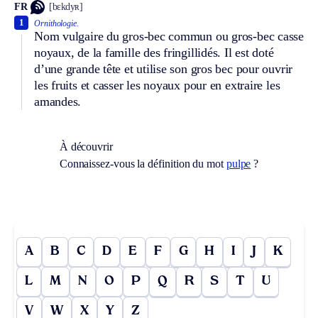
FR
[bɛkdyʀ]
1
Ornithologie.
Nom vulgaire du gros-bec commun ou gros-bec casse
noyaux, de la famille des fringillidés. Il est doté
d’une grande tête et utilise son gros bec pour ouvrir
les fruits et casser les noyaux pour en extraire les
amandes.
À découvrir
Connaissez-vous la définition du mot
pulpe
?
A
B
C
D
E
F
G
H
I
J
K
L
M
N
O
P
Q
R
S
T
U
V
W
X
Y
Z