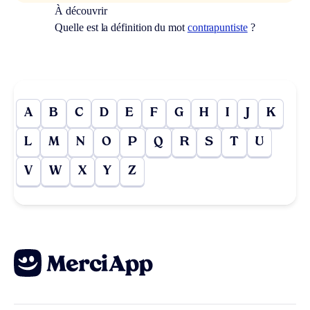
À découvrir
Quelle est la définition du mot
contrapuntiste
?
A
B
C
D
E
F
G
H
I
J
K
L
M
N
O
P
Q
R
S
T
U
V
W
X
Y
Z