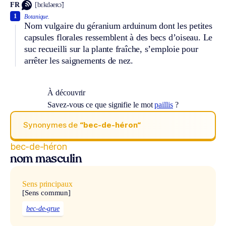
FR
[bɛkdəeʀɔ̃]
1
Botanique.
Nom vulgaire du géranium arduinum dont les petites
capsules florales ressemblent à des becs d’oiseau. Le
suc recueilli sur la plante fraîche, s’emploie pour
arrêter les saignements de nez.
À découvrir
Savez-vous ce que signifie le mot
paillis
?
Synonymes de
“bec-de-héron“
bec-de-héron
nom masculin
Sens principaux
[Sens commun]
bec-de-grue