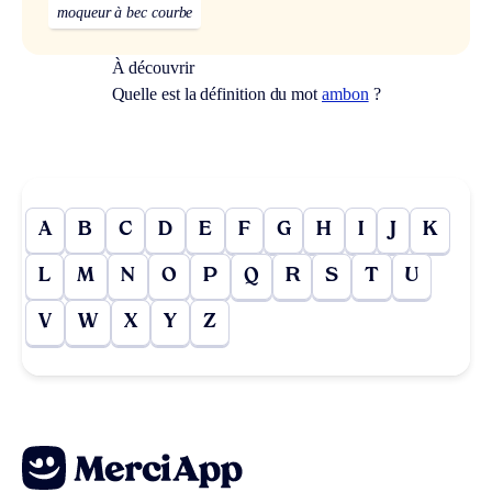
moqueur à bec courbe
À découvrir
Quelle est la définition du mot
ambon
?
A
B
C
D
E
F
G
H
I
J
K
L
M
N
O
P
Q
R
S
T
U
V
W
X
Y
Z