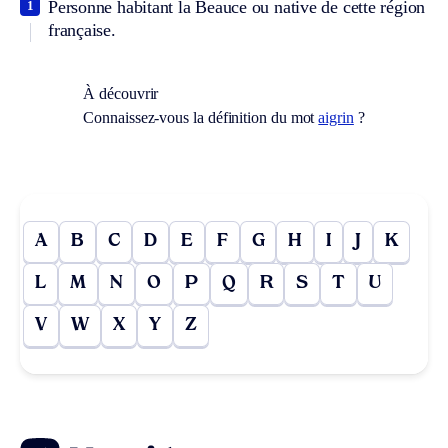
Personne habitant la Beauce ou native de cette région
1
française.
À découvrir
Connaissez-vous la définition du mot
aigrin
?
A
B
C
D
E
F
G
H
I
J
K
L
M
N
O
P
Q
R
S
T
U
V
W
X
Y
Z