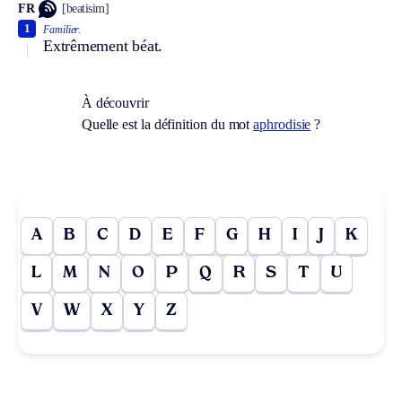
FR
[beatisim]
1
Familier.
Extrêmement béat.
À découvrir
Quelle est la définition du mot
aphrodisie
?
A
B
C
D
E
F
G
H
I
J
K
L
M
N
O
P
Q
R
S
T
U
V
W
X
Y
Z