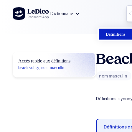
Aller au contenu
Co
Dictionnaire
0
r
Définitions
Beach
Accès rapide aux définitions
beach-volley, nom masculin
nom masculin
Définitions, synon
Définitions 