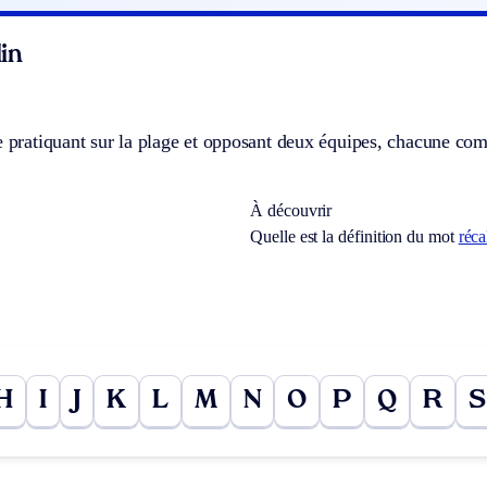
in
e pratiquant sur la plage et opposant deux équipes, chacune co
À découvrir
Quelle est la définition du mot
réca
H
I
J
K
L
M
N
O
P
Q
R
S