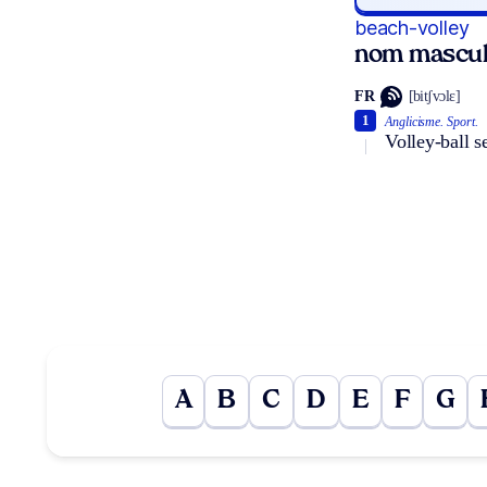
beach-volley
nom mascul
FR
[bitʃvɔlɛ]
1
Anglicisme.
Sport.
Volley-ball s
A
B
C
D
E
F
G