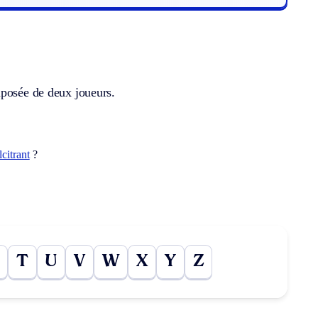
mposée de deux joueurs.
lcitrant
?
T
U
V
W
X
Y
Z