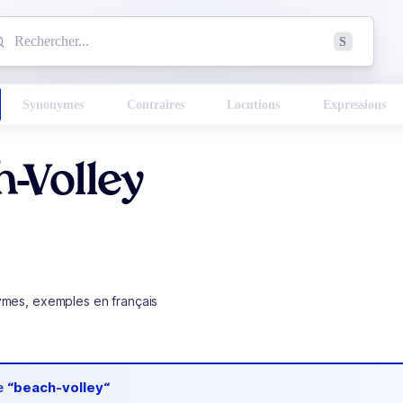
mmencez à chercher un mot dans le dictionnaire :
S
esults found.
Synonymes
Contraires
Locutions
Expressions
-Volley
ymes, exemples en français
de
“beach-volley“