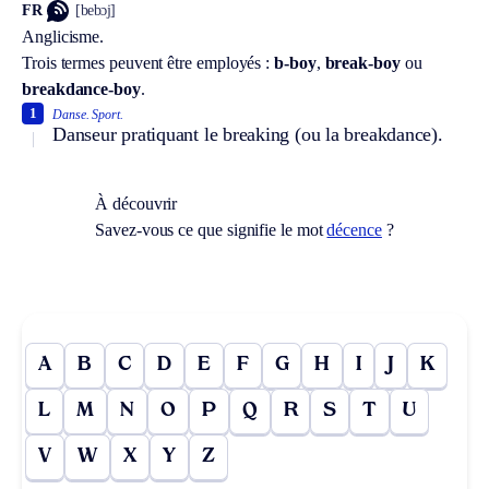
FR
[bebɔj]
Anglicisme.
Trois termes peuvent être employés :
b-boy
,
break-boy
ou
breakdance-boy
.
1
Danse.
Sport.
Danseur pratiquant le breaking (ou la breakdance).
À découvrir
Savez-vous ce que signifie le mot
décence
?
A
B
C
D
E
F
G
H
I
J
K
L
M
N
O
P
Q
R
S
T
U
V
W
X
Y
Z