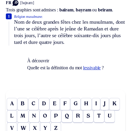
FR
[bajʀam]
Trois graphies sont admises :
baïram
,
bayram
ou
beïram
.
1
Religion musulmane.
Nom de deux grandes fêtes chez les musulmans, dont
l’une se célèbre après le jeûne de Ramadan et dure
trois jours, l’autre se célèbre soixante-dix jours plus
tard et dure quatre jours.
À découvrir
Quelle est la définition du mot
lessivable
?
A
B
C
D
E
F
G
H
I
J
K
L
M
N
O
P
Q
R
S
T
U
V
W
X
Y
Z