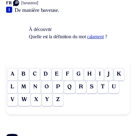
FR
[bavøzmɑ̃]
De manière baveuse.
1
À découvrir
Quelle est la définition du mot
calament
?
A
B
C
D
E
F
G
H
I
J
K
L
M
N
O
P
Q
R
S
T
U
V
W
X
Y
Z