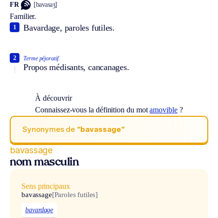
FR
[bavasaʒ]
Familier.
Bavardage, paroles futiles.
1
2
Terme péjoratif.
Propos médisants, cancanages.
À découvrir
Connaissez-vous la définition du mot
amovible
?
Synonymes de
“bavassage“
bavassage
nom masculin
Sens principaux
bavassage
[Paroles futiles]
bavardage