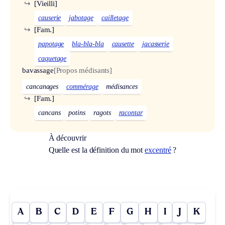
↪
[Vieilli]
causerie
jabotage
cailletage
↪
[Fam.]
papotage
bla-bla-bla
causette
jacasserie
caquetage
bavassage
[Propos médisants]
cancanages
commérage
médisances
↪
[Fam.]
cancans
potins
ragots
racontar
À découvrir
Quelle est la définition du mot
excentré
?
A
B
C
D
E
F
G
H
I
J
K