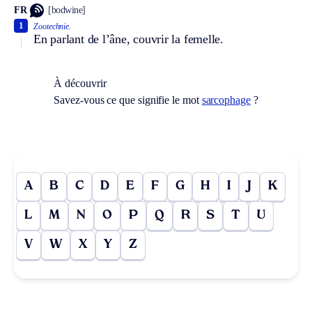
FR
[bodwine]
1
Zootechnie.
En parlant de l’âne, couvrir la femelle.
À découvrir
Savez-vous ce que signifie le mot
sarcophage
?
A
B
C
D
E
F
G
H
I
J
K
L
M
N
O
P
Q
R
S
T
U
V
W
X
Y
Z