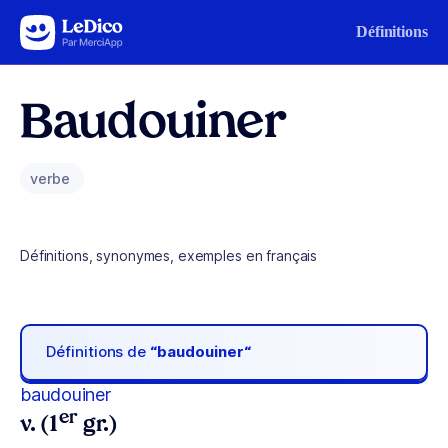
Aller au contenu
Définitions
Baudouiner
verbe
Définitions, synonymes, exemples en français
Définitions de
“baudouiner“
baudouiner
er
v. (1
gr.)