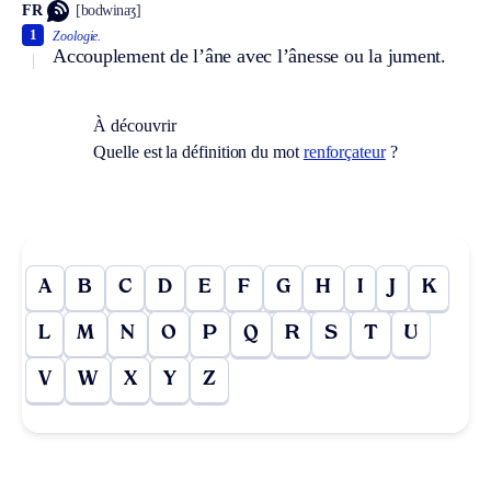
FR
[bodwinaʒ]
1
Zoologie.
Accouplement de l’âne avec l’ânesse ou la jument.
À découvrir
Quelle est la définition du mot
renforçateur
?
A
B
C
D
E
F
G
H
I
J
K
L
M
N
O
P
Q
R
S
T
U
V
W
X
Y
Z