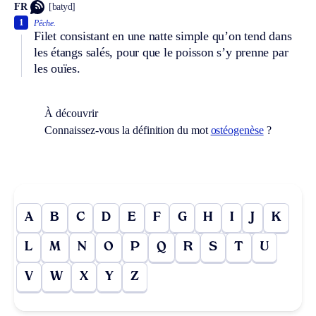
FR
[batyd]
1
Pêche.
Filet consistant en une natte simple qu’on tend dans
les étangs salés, pour que le poisson s’y prenne par
les ouïes.
À découvrir
Connaissez-vous la définition du mot
ostéogenèse
?
A
B
C
D
E
F
G
H
I
J
K
L
M
N
O
P
Q
R
S
T
U
V
W
X
Y
Z