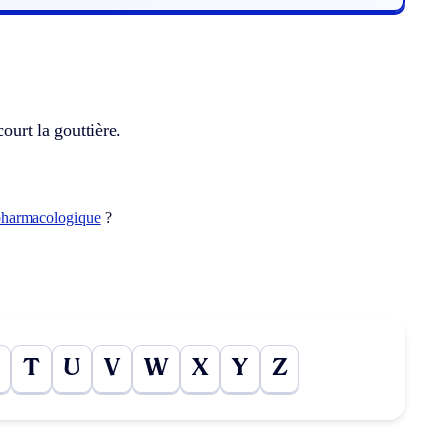
ourt la gouttière.
pharmacologique
?
T
U
V
W
X
Y
Z