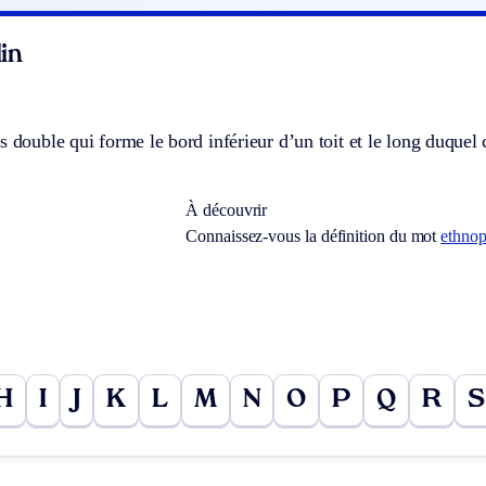
in
s double qui forme le bord inférieur d’un toit et le long duquel c
À découvrir
Connaissez-vous la définition du mot
ethno
H
I
J
K
L
M
N
O
P
Q
R
S