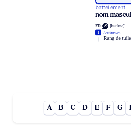
battellement
nom mascul
FR
[batɛlmɑ̃]
1
Architecture.
Rang de tuile
A
B
C
D
E
F
G