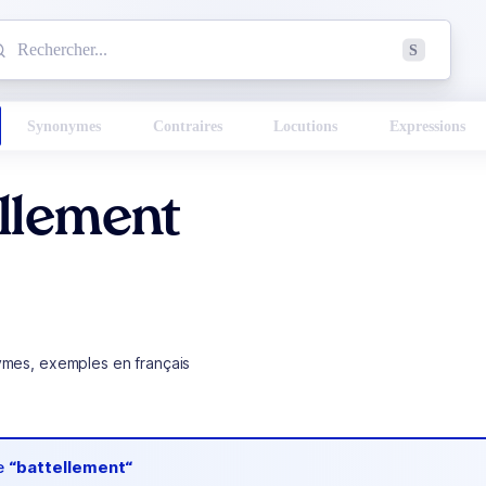
mmencez à chercher un mot dans le dictionnaire :
S
esults found.
Synonymes
Contraires
Locutions
Expressions
llement
ymes, exemples en français
de
“battellement“