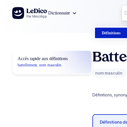
Aller au contenu
Co
Dictionnaire
0
r
Définitions
Batte
Accès rapide aux définitions
battellement, nom masculin
nom masculin
Définitions, synon
Définitions 