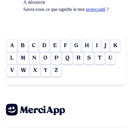
À découvrir
Savez-vous ce que signifie le mot
protocordé
?
A
B
C
D
E
F
G
H
I
J
K
L
M
N
O
P
Q
R
S
T
U
V
W
X
Y
Z