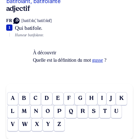
batifolant, batifolante
adjectif
FR
[batifɔlɑ̃, batifɔlɑ̃t]
Qui batifole.
1
Humeur batifolante.
À découvrir
Quelle est la définition du mot
gusse
?
A
B
C
D
E
F
G
H
I
J
K
L
M
N
O
P
Q
R
S
T
U
V
W
X
Y
Z