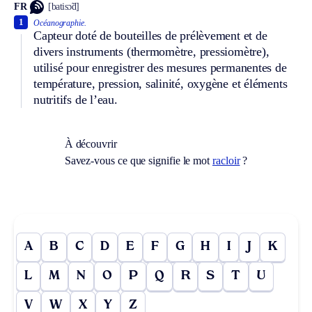
FR
[batisɔ̃d]
1
Océanographie.
Capteur doté de bouteilles de prélèvement et de
divers instruments (thermomètre, pressiomètre),
utilisé pour enregistrer des mesures permanentes de
température, pression, salinité, oxygène et éléments
nutritifs de l’eau.
À découvrir
Savez-vous ce que signifie le mot
racloir
?
A
B
C
D
E
F
G
H
I
J
K
L
M
N
O
P
Q
R
S
T
U
V
W
X
Y
Z