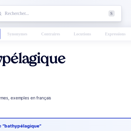
mmencez à chercher un mot dans le dictionnaire :
S
esults found.
Synonymes
Contraires
Locutions
Expressions
ypélagique
ymes, exemples en français
de
“bathypélagique“