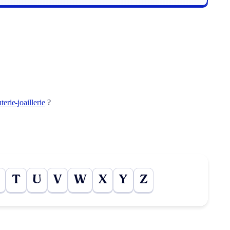
terie-joaillerie
?
T
U
V
W
X
Y
Z