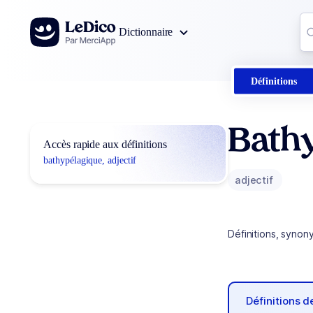
Aller au contenu
Co
Dictionnaire
0
r
Définitions
Bath
Accès rapide aux définitions
bathypélagique, adjectif
adjectif
Définitions, synon
Définitions 