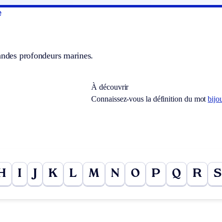
e
randes profondeurs marines.
À découvrir
Connaissez-vous la définition du mot
bijou
H
I
J
K
L
M
N
O
P
Q
R
S