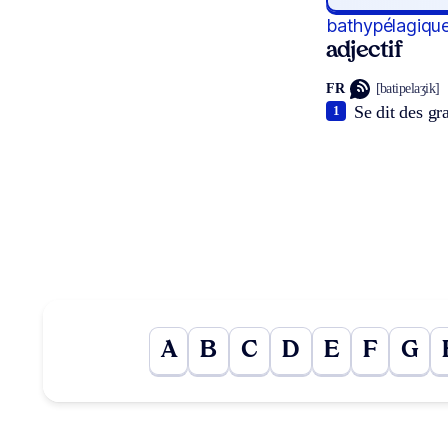
bathypélagiqu
adjectif
FR
[batipelaʒik]
Se dit des g
1
A
B
C
D
E
F
G