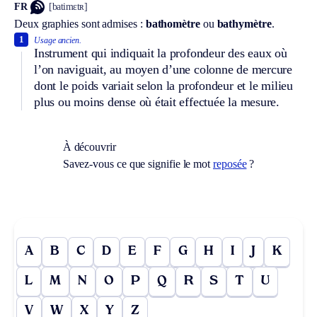
FR
[batimɛtʀ]
Deux graphies sont admises :
bathomètre
ou
bathymètre
.
1
Usage ancien.
Instrument qui indiquait la profondeur des eaux où
l’on naviguait, au moyen d’une colonne de mercure
dont le poids variait selon la profondeur et le milieu
plus ou moins dense où était effectuée la mesure.
À découvrir
Savez-vous ce que signifie le mot
reposée
?
A
B
C
D
E
F
G
H
I
J
K
L
M
N
O
P
Q
R
S
T
U
V
W
X
Y
Z