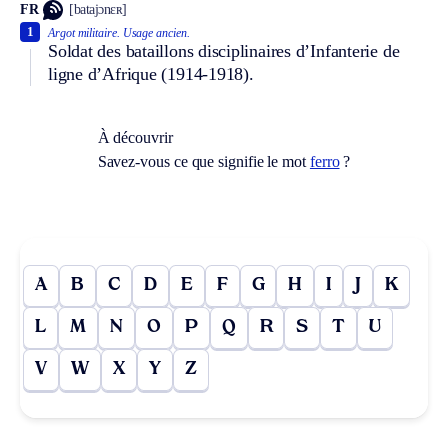
FR
[batajɔnɛʀ]
1
Argot militaire.
Usage ancien.
Soldat des bataillons disciplinaires d’Infanterie de
ligne d’Afrique (1914-1918).
À découvrir
Savez-vous ce que signifie le mot
ferro
?
A
B
C
D
E
F
G
H
I
J
K
L
M
N
O
P
Q
R
S
T
U
V
W
X
Y
Z