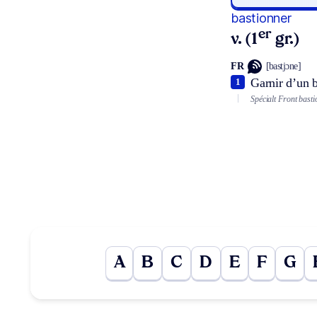
bastionner
er
v. (1
gr.)
FR
[bastjɔne]
Garnir d’un b
1
Spécialt
Front bast
A
B
C
D
E
F
G