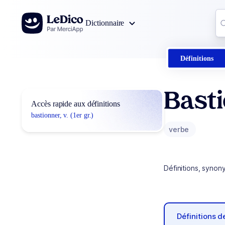
Aller au contenu
Co
Dictionnaire
0
r
Définitions
Bast
Accès rapide aux définitions
bastionner, v. (1er gr.)
verbe
Définitions, synon
Définitions 