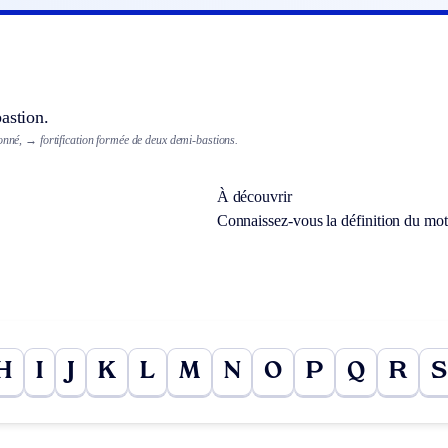
astion.
ionné,
→ fortification formée de deux demi-bastions.
À découvrir
Connaissez-vous la définition du mo
H
I
J
K
L
M
N
O
P
Q
R
S