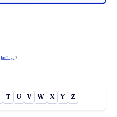
t
bufflage
?
T
U
V
W
X
Y
Z