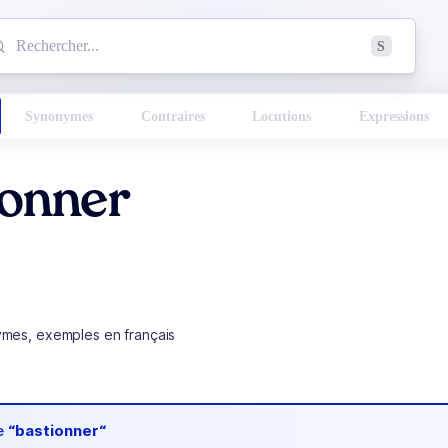
mmencez à chercher un mot dans le dictionnaire :
S
esults found.
Synonymes
Contraires
Locutions
Expressions
ionner
ymes, exemples en français
de
“bastionner“