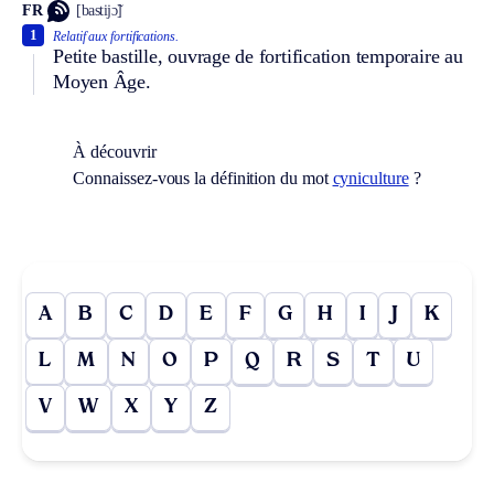
FR
[bastijɔ̃]
1
Relatif aux fortifications.
Petite bastille, ouvrage de fortification temporaire au
Moyen Âge.
À découvrir
Connaissez-vous la définition du mot
cyniculture
?
A
B
C
D
E
F
G
H
I
J
K
L
M
N
O
P
Q
R
S
T
U
V
W
X
Y
Z