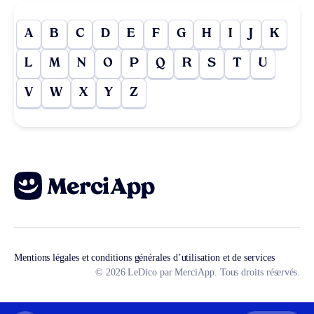
A
B
C
D
E
F
G
H
I
J
K
L
M
N
O
P
Q
R
S
T
U
V
W
X
Y
Z
Mentions légales et conditions générales d’utilisation et de services
© 2026 LeDico par MerciApp. Tous droits réservés.