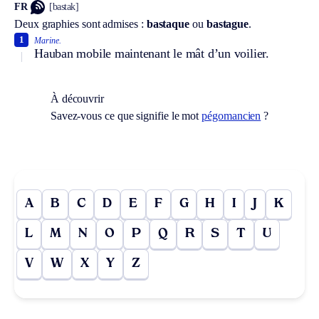
FR
[bastak]
Deux graphies sont admises :
bastaque
ou
bastague
.
1
Marine.
Hauban mobile maintenant le mât d’un voilier.
À découvrir
Savez-vous ce que signifie le mot
pégomancien
?
A
B
C
D
E
F
G
H
I
J
K
L
M
N
O
P
Q
R
S
T
U
V
W
X
Y
Z