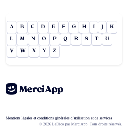
A
B
C
D
E
F
G
H
I
J
K
L
M
N
O
P
Q
R
S
T
U
V
W
X
Y
Z
Mentions légales et conditions générales d’utilisation et de services
© 2026 LeDico par MerciApp. Tous droits réservés.